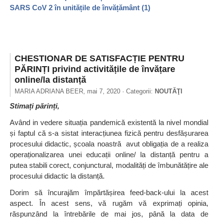
SARS CoV 2 în unitățile de învățământ (1)
CHESTIONAR DE SATISFACȚIE PENTRU
PĂRINȚI privind activitățile de învățare
online/la distanță
MARIA ADRIANA BEER,
mai 7, 2020
· Categorii:
NOUTĂŢI
Stimați părinți,
Având in vedere situația pandemică existentă la nivel mondial
și faptul că s-a sistat interacțiunea fizică pentru desfășurarea
procesului didactic, școala noastră avut obligația de a realiza
operaționalizarea unei educații online/ la distanță pentru a
putea stabili corect, conjunctural, modalități de îmbunătățire ale
procesului didactic la distanță.
Dorim să încurajăm împărtășirea feed-back-ului la acest
aspect. În acest sens, vă rugăm vă exprimați opinia,
răspunzând la întrebările de mai jos, până la data de