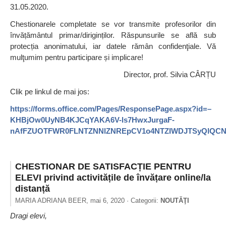
31.05.2020.
Chestionarele completate se vor transmite profesorilor din
învățământul primar/diriginților. Răspunsurile se află sub
protecția anonimatului, iar datele rămân confidenţiale. Vă
mulţumim pentru participare și implicare!
Director, prof. Silvia CÂRȚU
Clik pe linkul de mai jos:
https://forms.office.com/Pages/ResponsePage.aspx?id=–
KHBjOw0UyNB4KJCqYAKA6V-ls7HwxJurgaF-
nAfFZUOTFWR0FLNTZNNlZNREpCV1o4NTZIWDJTSyQlQC
CHESTIONAR DE SATISFACȚIE PENTRU
ELEVI privind activitățile de învățare online/la
distanță
MARIA ADRIANA BEER,
mai 6, 2020
· Categorii:
NOUTĂŢI
Dragi elevi,