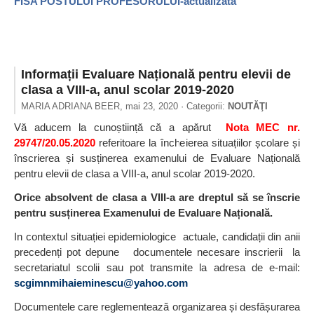
FISA POSTULUI PROFESORULUI-actualizată
Informații Evaluare Națională pentru elevii de
clasa a VIII-a, anul scolar 2019-2020
MARIA ADRIANA BEER,
mai 23, 2020
· Categorii:
NOUTĂŢI
Vă aducem la cunoștiință că a apărut
Nota MEC nr.
29747/20.05.2020
referitoare la încheierea situațiilor școlare și
înscrierea și susținerea examenului de Evaluare Națională
pentru elevii de clasa a VIII-a, anul scolar 2019-2020.
Orice absolvent de clasa a VIII-a are dreptul să se înscrie
pentru susținerea Examenului de Evaluare Națională.
In contextul situației epidemiologice actuale, candidații din anii
precedenți pot depune documentele necesare inscrierii la
secretariatul scolii sau pot transmite la adresa de e-mail:
scgimnmihaieminescu@yahoo.com
Documentele care reglementează organizarea și desfășurarea