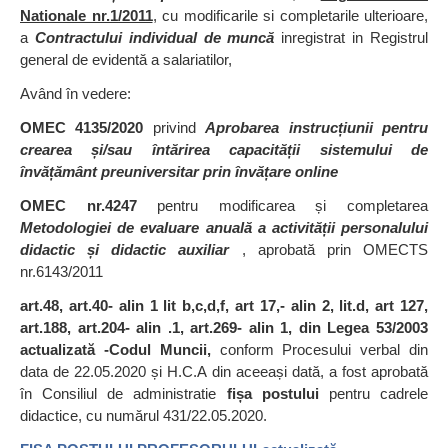
Nationale nr.1/2011
, cu modificarile si completarile ulterioare,
a
Contractului individual de muncă
inregistrat in Registrul
general de evidentă a salariatilor,
Având în vedere:
OMEC 4135/2020
privind
Aprobarea
instrucțiunii pentru
crearea și/sau întărirea capacității sistemului de
învățământ preuniversitar prin învățare online
OMEC nr.4247
pentru modificarea și completarea
Metodologiei de evaluare anuală a activității personalului
didactic și didactic auxiliar
, aprobată prin OMECTS
nr.6143/2011
art.48, art.40- alin 1 lit b,c,d,f, art 17,- alin 2, lit.d, art 127,
art.188, art.204- alin .1, art.269- alin 1, din Legea 53/2003
actualizată -Codul Muncii,
conform Procesului verbal din
data de 22.05.2020 și H.C.A din aceeași dată, a fost aprobată
în Consiliul de administratie
fișa postului
pentru cadrele
didactice, cu numărul 431/22.05.2020.