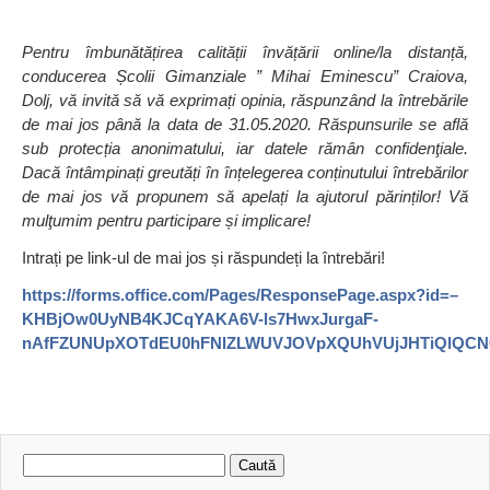
Pentru îmbunătățirea calității învățării online/la distanță,
conducerea Școlii Gimanziale ” Mihai Eminescu” Craiova,
Dolj, vă invită să vă exprimați opinia, răspunzând la întrebările
de mai jos
până la data de 31.05.2020. Răspunsurile se află
sub protecția anonimatului, iar datele rămân confidenţiale.
Dacă întâmpinați greutăți în înțelegerea conținutului întrebărilor
de mai jos vă propunem să apelați la ajutorul părinților! Vă
mulţumim pentru participare și implicare!
Intrați pe link-ul de mai jos și răspundeți la întrebări!
https://forms.office.com/Pages/ResponsePage.aspx?id=–
KHBjOw0UyNB4KJCqYAKA6V-ls7HwxJurgaF-
nAfFZUNUpXOTdEU0hFNlZLWUVJOVpXQUhVUjJHTiQlQC
Caută
după: