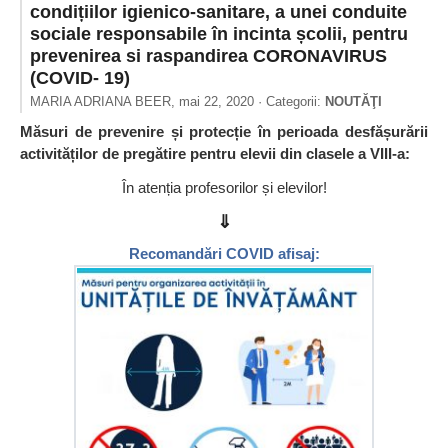
condițiilor igienico-sanitare, a unei conduite
sociale responsabile în incinta școlii, pentru
prevenirea si raspandirea CORONAVIRUS
(COVID- 19)
MARIA ADRIANA BEER,
mai 22, 2020
· Categorii:
NOUTĂŢI
Măsuri de prevenire și protecție în perioada desfășurării
activităților de pregătire pentru elevii din clasele a VIII-a:
În atenția profesorilor și elevilor!
⇓
Recomandări COVID afisaj: