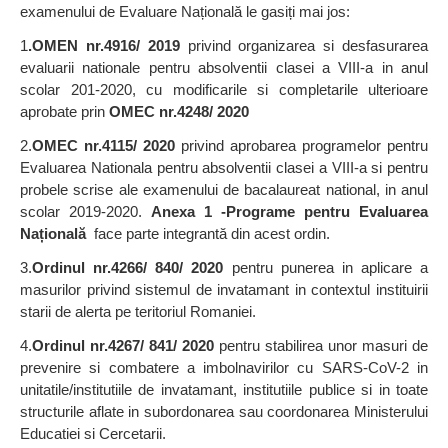
examenului de Evaluare Națională le gasiți mai jos:
1
.OMEN nr.4916/ 2019
privind organizarea si desfasurarea
evaluarii nationale pentru absolventii clasei a VIII-a in anul
scolar 201-2020, cu modificarile si completarile ulterioare
aprobate prin
OMEC nr.4248/ 2020
2.
OMEC nr.4115/ 2020
privind aprobarea programelor pentru
Evaluarea Nationala pentru absolventii clasei a VIII-a si pentru
probele scrise ale examenului de bacalaureat national, in anul
scolar 2019-2020.
Anexa 1 -Programe
pentru Evaluarea
Națională
face parte integrantă din acest ordin.
3.
Ordinul nr.4266/ 840/ 2020
pentru punerea in aplicare a
masurilor privind sistemul de invatamant in contextul instituirii
starii de alerta pe teritoriul Romaniei.
4.
Ordinul nr.4267/ 841/ 2020
pentru stabilirea unor masuri de
prevenire si combatere a imbolnavirilor cu SARS-CoV-2 in
unitatile/institutiile de invatamant, institutiile publice si in toate
structurile aflate in subordonarea sau coordonarea Ministerului
Educatiei si Cercetarii.