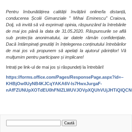
Pentru îmbunătățirea calității învățării online/la distanță,
conducerea Școlii Gimanziale ” Mihai Eminescu” Craiova,
Dolj, vă invită să vă exprimați opinia, răspunzând la întrebările
de mai jos
până la data de 31.05.2020. Răspunsurile se află
sub protecția anonimatului, iar datele rămân confidenţiale.
Dacă întâmpinați greutăți în înțelegerea conținutului întrebărilor
de mai jos vă propunem să apelați la ajutorul părinților! Vă
mulţumim pentru participare și implicare!
Intrați pe link-ul de mai jos și răspundeți la întrebări!
https://forms.office.com/Pages/ResponsePage.aspx?id=–
KHBjOw0UyNB4KJCqYAKA6V-ls7HwxJurgaF-
nAfFZUNUpXOTdEU0hFNlZLWUVJOVpXQUhVUjJHTiQlQC
Caută
după: