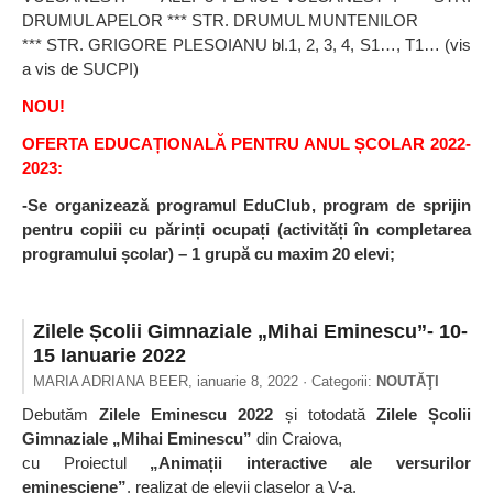
DRUMUL APELOR *** STR. DRUMUL MUNTENILOR
*** STR. GRIGORE PLESOIANU bl.1, 2, 3, 4, S1…, T1… (vis
a vis de SUCPI)
NOU!
OFERTA EDUCAȚIONALĂ PENTRU ANUL ȘCOLAR 2022-
2023:
-Se organizează programul EduClub, program de sprijin
pentru copiii cu părinți ocupați (activități în completarea
programului școlar) – 1 grupă cu maxim 20 elevi;
Zilele Școlii Gimnaziale „Mihai Eminescu”- 10-
15 Ianuarie 2022
MARIA ADRIANA BEER,
ianuarie 8, 2022
· Categorii:
NOUTĂŢI
Debutăm
Zilele Eminescu 2022
și totodată
Zilele Școlii
Gimnaziale „Mihai Eminescu”
din Craiova,
cu Proiectul
„Animații interactive ale versurilor
eminesciene”
, realizat de elevii claselor a V-a.