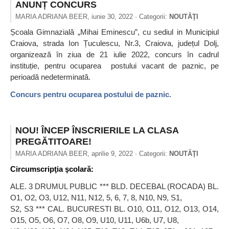
ANUNȚ CONCURS
MARIA ADRIANA BEER,
iunie 30, 2022
· Categorii:
NOUTĂŢI
Școala Gimnazială „Mihai Eminescu”, cu sediul in Municipiul
Craiova, strada Ion Țuculescu, Nr.3, Craiova, județul Dolj,
organizează în ziua de 21 iulie 2022, concurs în cadrul
instituție, pentru ocuparea postului vacant de paznic, pe
perioadă nedeterminată.
Concurs pentru ocuparea postului de paznic.
NOU! ÎNCEP ÎNSCRIERILE LA CLASA
PREGĂTITOARE!
MARIA ADRIANA BEER,
aprilie 9, 2022
· Categorii:
NOUTĂŢI
Circumscripţia şcolară:
ALE. 3 DRUMUL PUBLIC *** BLD. DECEBAL (ROCADA) BL.
O1, O2, O3, U12, N11, N12, 5, 6, 7, 8, N10, N9, S1,
S2, S3 *** CAL. BUCURESTI BL. O10, O11, O12, O13, O14,
O15, O5, O6, O7, O8, O9, U10, U11, U6b, U7, U8,