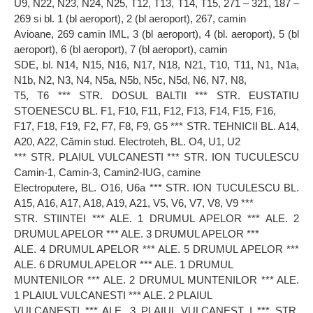
U9, N22, N23, N24, N25, T12, T13, T14, T15, 271 – 321, 187 –
269 si bl. 1 (bl aeroport), 2 (bl aeroport), 267, camin
Avioane, 269 camin IML, 3 (bl aeroport), 4 (bl. aeroport), 5 (bl
aeroport), 6 (bl aeroport), 7 (bl aeroport), camin
SDE, bl. N14, N15, N16, N17, N18, N21, T10, T11, N1, N1a,
N1b, N2, N3, N4, N5a, N5b, N5c, N5d, N6, N7, N8,
T5, T6 *** STR. DOSUL BALTII *** STR. EUSTATIU
STOENESCU BL. F1, F10, F11, F12, F13, F14, F15, F16,
F17, F18, F19, F2, F7, F8, F9, G5 *** STR. TEHNICII BL. A14,
A20, A22, Cămin stud. Electroteh, BL. O4, U1, U2
*** STR. PLAIUL VULCANESTI *** STR. ION TUCULESCU
Camin-1, Camin-3, Camin2-IUG, camine
Electroputere, BL. O16, U6a *** STR. ION TUCULESCU BL.
A15, A16, A17, A18, A19, A21, V5, V6, V7, V8, V9 ***
STR. STIINTEI *** ALE. 1 DRUMUL APELOR *** ALE. 2
DRUMUL APELOR *** ALE. 3 DRUMUL APELOR ***
ALE. 4 DRUMUL APELOR *** ALE. 5 DRUMUL APELOR ***
ALE. 6 DRUMUL APELOR *** ALE. 1 DRUMUL
MUNTENILOR *** ALE. 2 DRUMUL MUNTENILOR *** ALE.
1 PLAIUL VULCANESTI *** ALE. 2 PLAIUL
VULCANESTI *** ALE. 3 PLAIUL VULCANEST I *** STR.