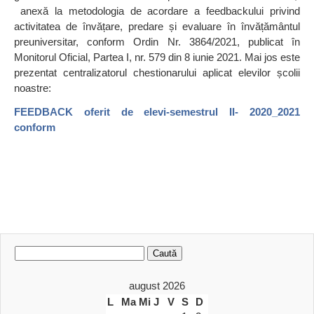
anexă la metodologia de acordare a feedbackului privind
activitatea de învățare, predare și evaluare în învățământul
preuniversitar, conform Ordin Nr. 3864/2021, publicat în
Monitorul Oficial, Partea I, nr. 579 din 8 iunie 2021. Mai jos este
prezentat centralizatorul chestionarului aplicat elevilor școlii
noastre:
FEEDBACK oferit de elevi-semestrul II- 2020_2021
conform
Caută
după:
august 2026
L
Ma
Mi
J
V
S
D