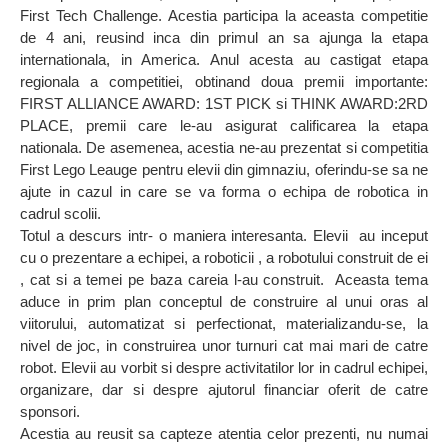
First Tech Challenge. Acestia participa la aceasta competitie
de 4 ani, reusind inca din primul an sa ajunga la etapa
internationala, in America. Anul acesta au castigat etapa
regionala a competitiei, obtinand doua premii importante:
FIRST ALLIANCE AWARD: 1ST PICK si THINK AWARD:2RD
PLACE, premii care le-au asigurat calificarea la etapa
nationala. De asemenea, acestia ne-au prezentat si competitia
First Lego Leauge pentru elevii din gimnaziu, oferindu-se sa ne
ajute in cazul in care se va forma o echipa de robotica in
cadrul scolii.
Totul a descurs intr- o maniera interesanta. Elevii au inceput
cu o prezentare a echipei, a roboticii , a robotului construit de ei
, cat si a temei pe baza careia l-au construit. Aceasta tema
aduce in prim plan conceptul de construire al unui oras al
viitorului, automatizat si perfectionat, materializandu-se, la
nivel de joc, in construirea unor turnuri cat mai mari de catre
robot. Elevii au vorbit si despre activitatilor lor in cadrul echipei,
organizare, dar si despre ajutorul financiar oferit de catre
sponsori.
Acestia au reusit sa capteze atentia celor prezenti, nu numai