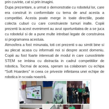
prin cuvinte, cat si prin imagini.
Dupa prezentare, a urmat o demonstratie cu robotelul lor, care
era construit in conformitate cu tema de anul acesta a
competitiei. Acesta poate merge in toate directiile, poate
colecta cuburi cu care construieste turnuri inalte. Copiii
prezenti la acest eveniment au avut oportunitatea de a se juca
cu robotelul si de a pune multe intrebari legate de construirea
si programarea acestuia.
Atmosfera a fost minunata, toti cei prezenti s-au simtit bine si
au plecat acasa cu informatii noi si despre acest domeniu.
Copiii au fost foarte interesati de modul in care cunostintele
STEM se imbina cu distractia in cadrul competitiilor de
robotica. Tocmai de aceea, speram sa colaboram cu echipa
“Soft Hoarders” in ceea ce priveste infiintarea unei echipe de
robotica in scoala noastră.